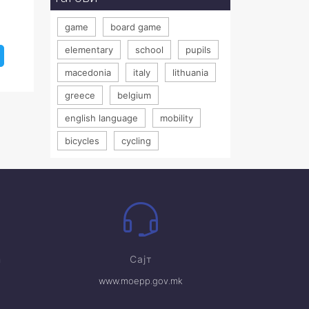
game
board game
elementary
school
pupils
macedonia
italy
lithuania
greece
belgium
english language
mobility
bicycles
cycling
m
Сајт
www.moepp.gov.mk