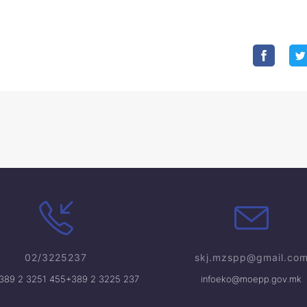
02/3225237
skj.mzspp@gmail.co
+389 2 3251 455
+389 2 3225 237
infoeko@moepp.gov.mk