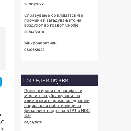
28/01/2022
Справување со климатските
промени и загадувањето на
воздухот во градот Скопје
29/04/2018
Микронаративи
08/06/2022
Последни објави
Презентирани сценаријата и
мерките за ублажување на
климатските промени: одржани
национални работилници за
финалниот нацрт на БТР1 и NDC
о
3.0
а”
06/01/2026
lu