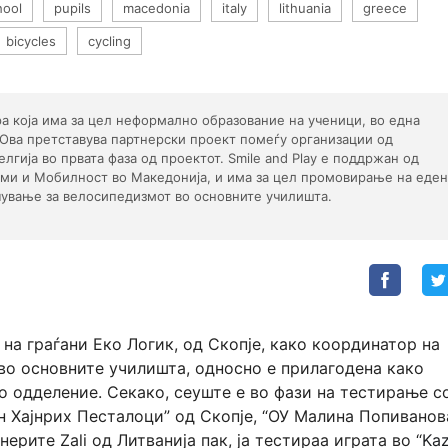
hool
pupils
macedonia
italy
lithuania
greece
bicycles
cycling
гра која има за цел неформално образование на ученици, во една
 Ова претставува партнерски проект помеѓу организации од
Белгија во првата фаза од проектот. Smile and Play е поддржан од
ами и Мобилност во Македонија, и има за цел промовирање на еден
чување за велосипедизмот во основните училишта.
на граѓани Еко Логик, од Скопје, како координатор на
 во основните училишта, односно е прилагодена како
о одделение. Секако, сеуште е во фази на тестирање с
н Хајнрих Песталоци” од Скопје, “ОУ Малина Попиванов
ерите Zali од Литванија пак, ја тестираа играта во “
Kaz