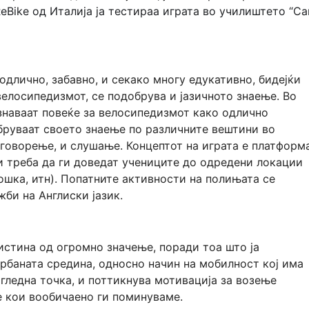
ReBike од Италија ја тестираа играта во училиштето “Ca
одлично, забавно, и секако многу едукативно, бидејќи
 велосипедизмот, се подобрува и јазичното знаење. Во
знаваат повеќе за велосипедизмот како одлично
бруваат своето знаење по различните вештини во
 говорење, и слушање. Концептот на играта е платформ
и треба да ги доведат учениците до одредени локации
ошка, итн). Попатните активности на полињата се
жби на Англиски јазик.
вистина од огромно значење, поради тоа што ја
урбаната средина, односно начин на мобилност кој има
гледна точка, и поттикнува мотивација за возење
е кои вообичаено ги поминуваме.