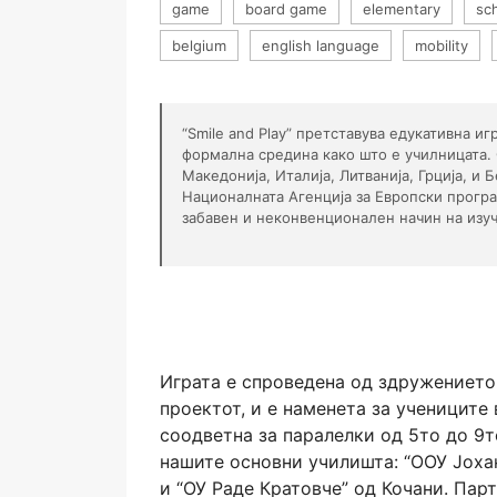
game
board game
elementary
sc
belgium
english language
mobility
“Smile and Play” претставува едукативна и
формална средина како што е училницата.
Македонија, Италија, Литванија, Грција, и 
Националната Агенција за Европски прогр
забавен и неконвенционален начин на изу
Играта е спроведена од здружението 
проектот, и е наменета за учениците
соодветна за паралелки од 5то до 9т
нашите основни училишта: “ООУ Јоха
и “ОУ Раде Кратовче” од Кочани. Партн