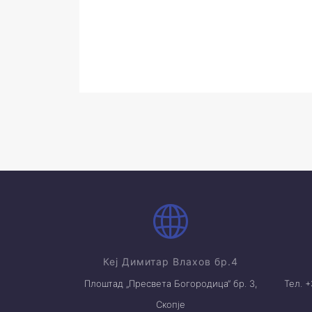
Кеј Димитар Влахов бр.4
Плоштад „Пресвета Богородица“ бр. 3,
Тел. 
Скопје