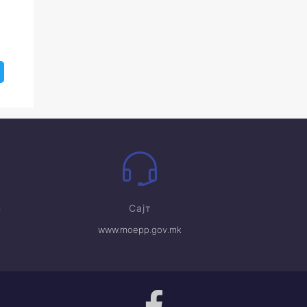
m
Сајт
www.moepp.gov.mk