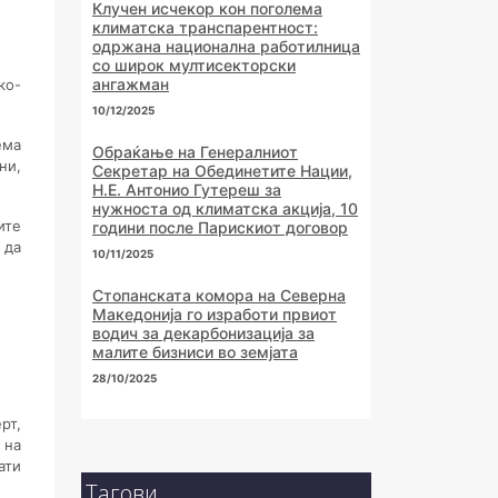
Клучен исчекор кон поголема
климатска транспарентност:
одржана национална работилница
со широк мултисекторски
ангажман
ко-
10/12/2025
ема
Обраќање на Генералниот
ни,
Секретар на Обединетите Нации,
Н.Е. Антонио Гутереш за
нужноста од климатска акција, 10
ите
години после Парискиот договор
 да
10/11/2025
Стопанската комора на Северна
Македонија го изработи првиот
водич за декарбонизација за
малите бизниси во земјата
28/10/2025
рт,
 на
ати
Тагови