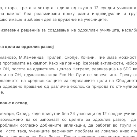
, втора, трета и четврта година од вкупно 12 средни училишта
 на кампот беа реализирани преку разни индивидуални и гру
екако имаше и забавен дел за дружење на учесниците.
оизлезени решенија за создавање на одржливи училишта, населб
на цели за одржлив развој
маново, М.Каменица, Прилеп, Скопје, Кочани. Тие имаа можност
 програмата на кампот. Како на пример: icebreak активности, избор
 ОН, посета на едукативен центар Негрево, реализација на SDG кв
ели на ОН, едукативна игра Еко Не Лути се човече итн. Преку о
знаењето на средношколците за одржливите цели на Обединет
на одредено прашање од различна еколошка природа го стимулир
е.
ување и отпад
ември, Охрид, каде присутни беа 24 учесници од 12 средни учили
возможено да се запознаат со целите за одржлив развој, да
роблеми согласно добиените апликации, да работат во групи и
е. Исто така, учениците дефинират проблем на локално ниво пр
ја е креирана од Еко Логик. Преку алатката учесниците утврду