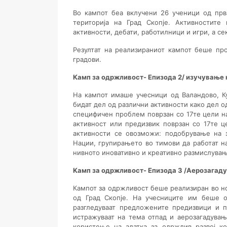
Во кампот беа вклучени 26 ученици од прва
територија на Град Скопје. Активностите
активности, дебати, работилници и игри, а с
Резултат на реализираниот кампот беше пр
градови.
Камп за одржливост- Епизода
2/ изучување 
На кампот имаше учесници од Валандово, Ку
бидат дел од различни активности како дел од
специфичен проблем поврзан со 17те цели на
активност или предизвик поврзан со 17те ц
активности се овозможи: подобрување на 
Нации, групирањето во тимови да работат 
нивното иновативно и креативно размислувањ
Kaмп за одржливост- Епизода 3 /Аерозагад
Кампот за одржливост беше реализиран во но
од Град Скопје. На учесниците им беше о
разгледуваат предложените предизвици и п
истражуваат на тема отпад и аерозагадувањ
користење на алатка за одржлив развој ко