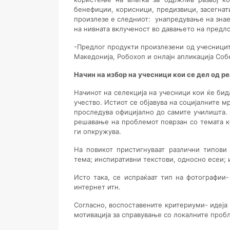
бенефиции, корисници, предизвици, засегнат
произлезе е следниот:
унапредување на знае
на нивната вклученост во давањето на предло
-Предлог продукти произлезени од учесницит
Македонија, Робохоп и онлајн апликација Со
Начин на избор на учесници кои се дел од 
Начинот на селекција на учесници кои ќе бид
учество. Истиот се објавува на социјалните м
проследува официјално до самите училишта. 
решавање на проблемот поврзан со темата ко
ги опкружува.
На повикот пристигнуваат различни типови
тема; инспиративни текстови, односно есеи; 
Исто така, се испраќаат тип на фотографии
интернет итн.
Согласно, воспоставените критериуми- идеја
мотивација за справување со локалните пробл