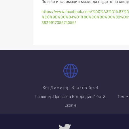
Повеќе информации може да најдете на следн
https://www.facebook.com/%D0%A3%D1%8
%D0%9E%D0%B4%D1%80%D0%B6%D0%BB%D0
382991735674056/
Кеј Димитар Влахов бр.4
Плоштад „Пресвета Богородица“ бр. 3,
Тел. 
Скопје