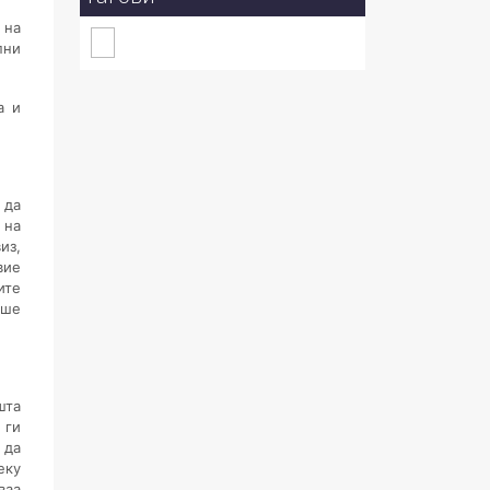
 на
пни
а и
 да
 на
из,
вие
ите
аше
шта
 ги
 да
еку
ваа