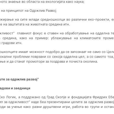
ното знаење во областа на екологијата како наука;
на принципот на Одржлив Развој;
жирање на сите млади средношколци во различни еко-проекти, е
на заштитата на животната средина итн.
ржливост“ главниот фокус е ставен на обработување на одделна т
та средина, како на пример: ублажување на климатските проме
 градови итн.
дношколците имаат можност подобро да се запознаат не само со Цел
локални проблеми поврзани со секоја одделна цел, а со самото тоа,
ње и да станат промотори за поздрава и почиста околина.
ште за одржлив развој“
радови и заедници
Еко Логик, а поддржано од Град Скопје и фондацијата Фридрих Ебе
мп за одржливост" каде беа презентирани целите за одржлив развој
ди за учење како разни друштвени игри, работа во групи и остан