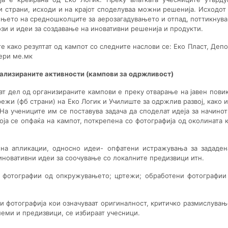
и страни, исходи и на крајот споделуваа можни решенија. Исходот 
њето на средношколците за аерозагадувањето и отпад, поттикнув
зи и идеи за создавање на иновативни решенија и продукти.
е како резултат од кампот со следните наслови
се: Еко Пласт, Депо
бери ме.мк
реализираните активности (кампови за одржливост)
ат дел од организираните кампови е преку отварање на јавен повик
режи (фб страни) на Еко Логик и Училиште за одржлив развој, како и
На учениците им се поставува задача да споделат идеја за начинот
ја се опфаќа на кампот, поткрепена со фотографија од околината к
 на апликации, односно идеи- опфатени истражувања за зададен
иновативни идеи за соочување со локалните предизвици итн.
- фотографии од опкружувањето; цртежи; обработени фотографии
 и фотографија кои означуваат оригиналност, критичко размислувањ
еми и предизвици, се избираат учесници.