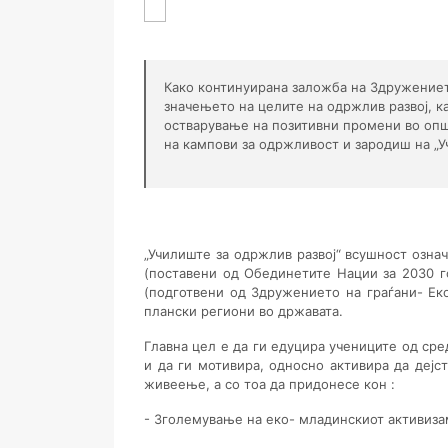
Како континуирана заложба на Здружението
значењето на целите на одржлив развој, ка
остварување на позитивни промени во опш
на кампови за одржливост и зародиш на „У
„Училиште за одржлив развој“ всушност озна
(поставени од Обединетите Нации за 2030 го
(подготвени од Здружението на граѓани- Ек
плански региони во државата.
Главна цел е да ги едуцира учениците од сре
и да ги мотивира, односно активира да деј
живеење, а со тоа да придонесе кон :
- Зголемување на еко- младинскиот активизам