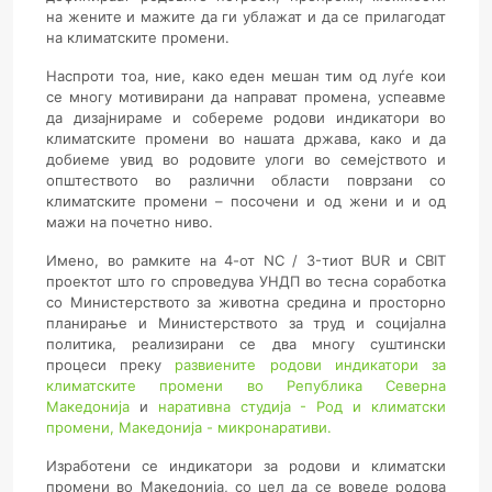
на жените и мажите да ги ублажат и да се прилагодат
на климатските промени.
Наспроти тоа, ние, како еден мешан тим од луѓе кои
се многу мотивирани да направат промена, успеавме
да дизајнираме и собереме родови индикатори во
климатските промени во нашата држава, како и да
добиеме увид во родовите улоги во семејството и
општеството во различни области поврзани со
климатските промени – посочени и од жени и и од
мажи на почетно ниво.
Имено, во рамките на 4-от NC / 3-тиот BUR и CBIT
проектот што го спроведува УНДП во тесна соработка
со Министерството за животна средина и просторно
планирање и Министерството за труд и социјална
политика, реализирани се два многу суштински
процеси преку
развиените родови индикатори за
климатските промени во Република Северна
Македонија
и
наративна студија - Род и климатски
промени, Македонија - микронаративи.
Изработени се индикатори за родови и климатски
промени во Македонија, со цел да се воведе родова