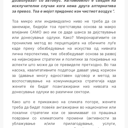
дозволуваат со автобус. Автомобилот е сведен на
исклучителни случаи кога нема друга алтернатива
за превоз. Тоа е мојот придонес кон чистиот воздух “.
Тоа микро или индивидуално ниво не треба да се
занемари, бидејќи тоа претставува основа за макро
влијание САМО ако им се даде шанса за дејствување
или донесување одлуки. Како?
Микронаративите се
прониклив метод во перцепцијата на обичните луѓе
каде преку обезбедување на искуства од нивната
лична перспектива, тие обезбедуваат основа за развој
на нијансирани стратегии и политики за покривање на
аспекти што може да се превиделе претходно. Во таа
насока, квалитативните податоци даваат увид корисен
за (давање многу едноставен одговор и метод за
воспоставување на комуникациска стратегија каде
жените ќе бидат поангажирани низ нивоата на
донесување одлуки во различни сектори.
Како што е прикажано на сликата погоре, жените
треба да бидат повеќе ангажирани во национални или
локални стратегии кои се занимаваат со прашања
поврзани со климатските промени (активности за
ублажување и/или прилагодување, услуги,