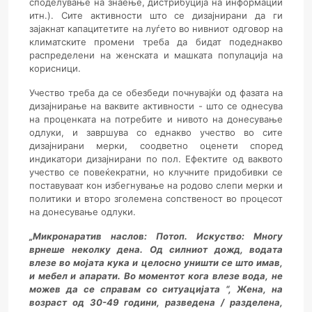
споделување на знаење, дистрибуција на информации
итн.). Сите активности што се дизајнирани да ги
зајакнат капацитетите на луѓето во нивниот одговор на
климатските промени треба да бидат подеднакво
распределени на женската и машката популација на
корисници.
Учество треба да се обезбеди почнувајќи од фазата на
дизајнирање на ваквите активности - што се однесува
на проценката на потребите и нивото на донесување
одлуки, и завршува со еднакво учество во сите
дизајнирани мерки, соодветно оценети според
индикатори дизајнирани по пол. Ефектите од ваквото
учество се повеќекратни, но клучните придобивки се
поставуваат кон избегнување на родово слепи мерки и
политики и второ зголемена сопственост во процесот
на донесување одлуки.
„Микронаратив наслов: Потоп. Искуство: Многу
врнеше неколку дена. Од силниот дожд, водата
влезе во мојата кука и целосно уништи се што имав,
и мебел и апарати. Во моментот кога влезе вода, не
можев да се справам со ситуацијата “,
Жена, на
возраст од 30-49 години, разведена / разделена,