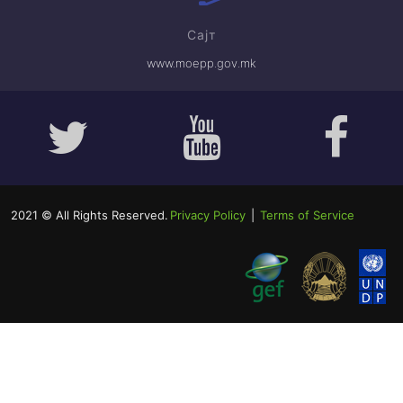
Сајт
www.moepp.gov.mk
2021 © All Rights Reserved.
Privacy Policy
|
Terms of Service