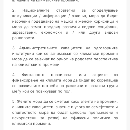
влијанија на климатските промени,
2. Националните стратегии за споделување
комуникации / информации / знаења, мора да бидат
насочени подеднакво на машки и женски корисници и
мора да земат предвид различни видови социјални,
здравствени, економски и / или други видови
ранливости.
3. Административните капацитети на одговорните
институции кои се занимаваат со климатски промени
мора да се зајакнат во однос на родовата перспектива
на климатските промени.
4. Фискалното планирање или акциите за
финансирање на климата мора да бидат во корелација
со различните потреби на различните ранливи групи
меѓу кои се повикуваат по пол.
5. Жените мора да се сметаат како агенти на промени,
а нивните капацитети, знаење и улога во семејството и
општеството мора да бидат целосно препознаени и
искористени за развој на ефикасни политики за
климатски промени.