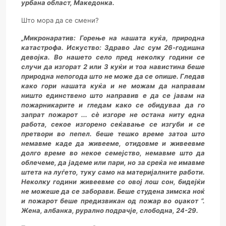
урбана област, Македонка.
Што мора да се смени?
„Микронаратив: Горење на нашата куќа, природна
катастрофа. Искуство: Здраво Јас сум 26-годишна
девојка. Во нашето село пред неколку години се
случи да изгорат 2 или 3 куќи и тоа навистина беше
природна непогода што не може да се опише. Гледав
како гори нашата куќа и не можам да направам
ништо единствено што направив е
да се јав
ам на
пожарникарите и
гледам како се обидуваа да го
запрат пожарот ... сè изгоре не остана ниту една
работа, секое изгорено сеќавање се изгуби и се
претвори во пепел. беше тешко време затоа што
немавме каде да живееме, отидовме и живеевме
долго време во некое семејство, немавме што да
облечеме, да јадеме или пари, но за среќа не имавме
штета на луѓето, туку само на материјалните работи.
Неколку години живеевме со овој лош сон, бидејќи
не можеше да се заборави. Беше студена зимска ноќ
и пожарот беше предизвикан од пожар во оџакот “.
Жен
а, албан
ка, рурално подрачје, слободн
а, 24-29.