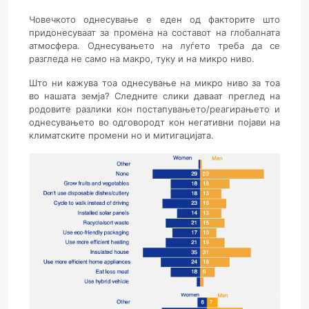
Човечкото однесување
е еден од факторите што
придонесуваат за промена на составот на глобалната
атмосфера. Однесувањето на луѓето треба да се
разгледа не само на макро, туку и на микро ниво.
Што ни кажува тоа однесување на микро ниво за тоа
во нашата земја? Следните слики даваат преглед на
родовите разлики кон постапувањето/реагирањето и
однесувањето во одговородт кон негативни појави на
климатските промени но и митигацијата.