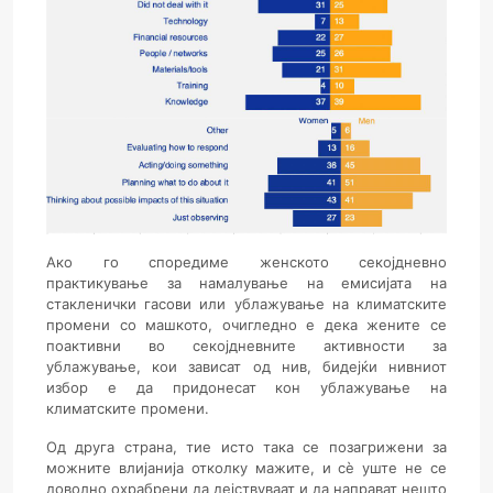
Ако го споредиме женското секојдневно
практикување за намалување на емисијата на
стакленички гасови или ублажување на климатските
промени со машкото, очигледно е дека жените се
поактивни во секојдневните активности за
ублажување, кои зависат од нив, бидејќи нивниот
избор е да придонесат кон ублажување на
климатските промени.
Од друга страна, тие исто така се позагрижени за
можните влијанија отколку мажите, и сè уште не се
доволно охрабрени да дејствуваат и да направат нешто