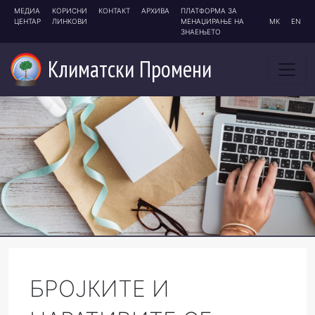
МЕДИА
КОРИСНИ
КОНТАКТ
АРХИВА
ПЛАТФОРМА ЗА
ЦЕНТАР
ЛИНКОВИ
МЕНАЏИРАЊЕ НА
МК
EN
ЗНАЕЊЕТО
Климатски
Промени
БРОЈКИТЕ И