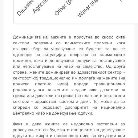
Доминацијата кај мажите е присутна во скоро сите
сектори поврзани со климатските промени кога
станува збор за управување со буџетот за да се
одговори на ситуацијата поврзана со климатските
промени, како и донесување одлуки за постапување
или непостапување на ниво на семејство. Од друга
страна, жените доминираат во здравствениот сектор -
секторот кој традиционално им припаѓа на жените (на
пониско платено ниво) поради традиционално
родовата улога на жените гледани како даватели на
грижа или даватели на грижа (во платени и неплатени
сектори - здравствен систем и дом). Тој може да се
спореди со родовиот диспаритет на национално
централно ниво на донесување одлуки.
Факт е дека жените се недоволно застапени во
управувањето со буџетот и процесите на донесување
одлуки на микро и национално ниво во ситуации кои