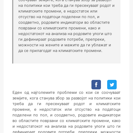
на политики кои треба да ги пресекуваат родот и
климатските промени, е недостаток или
отсуство на податоци поделени по пол, и
соодветно, родовите индикатори во областите
поврзани со климатските промени, како и
недостатокот на анализа на родовите улоги што
ги дефинираат родовите потреби, препреки,
можности на жените и мажите да ги ублажат и
да се прилагодат на климатските промени.
Еден од најголемите проблеми со кои се соочуваат
земјите, кога станува збор за развојот на политики кои
треба да ги пресекуваат родот и климатските
промени, е недостаток или отсуство на податоци
поделени по пол, и соодветно, родовите индикатори
во областите поврзани со климатските промени, како
и недостатокот на анализа на родовите улоги што ги
дефинираат родовите потреби, препреки, можности