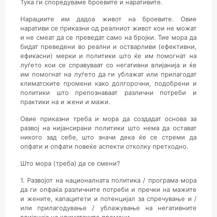
Тука ги споредуваме броевите и наративите.
Нарациите им дадоа живот на броевите. Овие
наративи се приказни од реалниот живот кои не можат
и не смеат да се преведат само на бројки. Тие мора да
бидат преведени во реални и остварливи (ефективни,
ефикасни) мерки и политики што ќе им помогнат на
луѓето кои се справуваат со негативни влијанија и ќе
им помогнат на луѓето да ги ублажат или прилагодат
климатските промени како долгорочни, подобрени и
политики што препознаваат различни потреби и
практики на и жени и мажи.
Овие приказни треба и мора да создадат основа за
развој на нијансирани политики што нема да остават
никого зад себе, што значи дека ќе се стреми да
опфати и опфати повеќе аспекти отколку претходно.
Што мора (треба) да се смени?
1. Развојот на националната политика / програма мора
да ги опфаќа различните потреби и пречки на мажите
и жените, капацитети и потенцијал за спречување и /
или прилагодување / ублажување на негативните