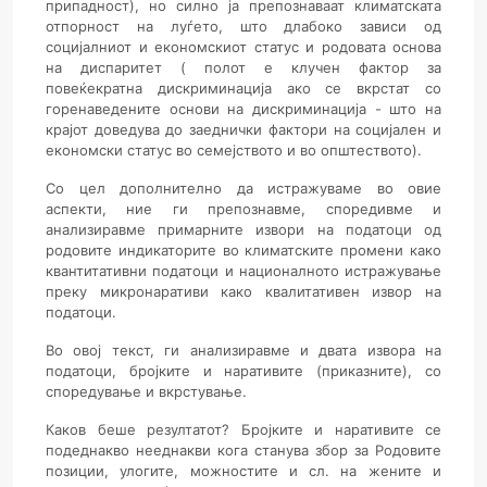
припадност), но силно ја препознаваат климатската
отпорност на луѓето, што длабоко зависи од
социјалниот и економскиот статус и родовата основа
на диспаритет ( полот е клучен фактор за
повеќекратна дискриминација ако се вкрстат со
горенаведените основи на дискриминација - што на
крајот доведува до заеднички фактори на социјален и
економски статус во семејството и во општеството).
Со цел дополнително да истражуваме во овие
аспекти, ние ги препознавме, споредивме и
анализиравме примарните извори на податоци од
родовите индикаторите во климатските промени како
квантитативни податоци и националното истражување
преку микронаративи како квалитативен извор на
податоци.
Во овој текст, ги анализиравме и двата извора на
податоци, бројките и наративите (приказните), со
споредување и вкрстување.
Каков беше резултатот?
Бројките и наративите се
подеднакво нееднакви кога станува збор за Родовите
позиции, улогите, можностите и сл. на жените и