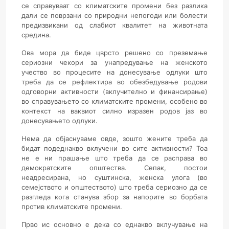
се справуваат со климатските промени без разлика
дали се поврзани со природни непогоди или болести
предизвикани од слабиот квалитет на животната
средина.
Ова мора да биде цврсто решено со преземање
сериозни чекори за унапредување на женското
учество во процесите на донесување одлуки што
треба да се рефлектира во обезбедување родови
одговорни активности (вклучително и финансирање)
во справувањето со климатските промени, особено во
контекст на ваквиот силно изразен родов јаз во
донесувањето одлуки.
Нема да објаснуваме овде, зошто жените треба да
бидат подеднакво вклучени во сите активности? Тоа
не е ни прашање што треба да се расправа во
демократските општества. Сепак, постои
не
адресирана, но суштинска
, женска улога (во
семејството и општеството) што треба сериозно да се
разгледа кога станува збор за напорите во борбата
против климатските промени.
Прво ис основно е дека со еднакво вклучување на