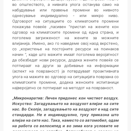
во општеството, а нивната улога останува само на
набудување или правење промени во нивното
однесување индивидуално - или микро ниво.
Одговорот на ситуациите со климатските промени
покажува повеќе „пасивен “пристап на жените кон
одговор на климатските промени од една страна, и
поголема загриженост на жените за можните
влијанија. Имено, ако го наведеме овој наод вкрстено,
со „користење на постојните ресурси на поинаков
начин “, каде што мажите имаат поголема веројатност
да обезбедат нови ресурси, додека жените повеќе се
потпираат на други за добивање на информации
(аспект на поврзаност) ја потврдуваат проактивната
улога на мажите во одговор на ситуацијата поврзана со
климатските промени, додека женските испитаници
најверојатно се потпираат на методот на поврзаност.
„Микронаратив:
Личен придонес кон чистиот воздух.
Искуство: Загадувањето на воздухот влијае на сите
нас. Во Скопје, загадувањето на воздухот е над сите
стандарди. Не е индивидуа
лно, туку приказна што
влијае на сите нас. Така, наместо со автомобил, одам
на работа со велосипед и во зима кога условите не