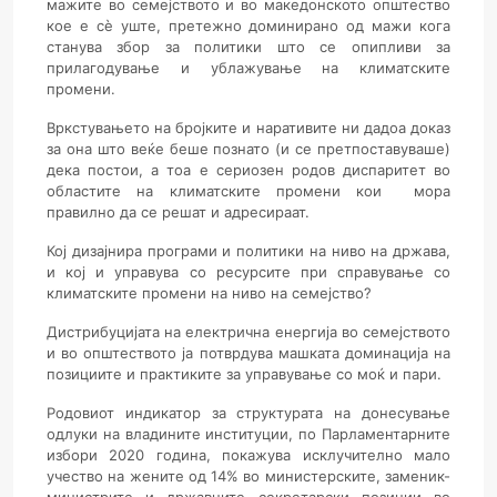
мажите во семејството и во македонското општество
кое е сè уште, претежно доминирано од мажи кога
станува збор за политики што се опипливи за
прилагодување и ублажување на климатските
промени.
Вркстувањето на бројките и наративите ни дадоа доказ
за она што веќе беше познато (и се претпоставуваше)
дека постои, а тоа е сериозен родов диспаритет во
областите на климатските промени кои мора
правилно да се решат и адресираат.
Кој дизајнира програми и политики на ниво на држава,
и кој и управува со ресурсите при справување со
климатските промени на ниво на семејство?
Дистрибуцијата на електрична енергија во семејството
и во општеството ја потврдува машката доминација на
позициите и практиките за управување со моќ и пари.
Родовиот индикатор за структурата на донесување
одлуки на владините институции, по Парламентарните
избори 2020 година, покажува исклучително мало
учество на жените од 14% во министерските, заменик-