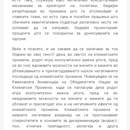
исто така, служеше како нетипичен консултативен
механизам за креаторот на политики, бидејќи
резултираше во приказни што ги отсликуваат и
главните теми, но исто така и посебни прашања што
обичните квантитативни податоци релативно често не
успеваат да ги направат, бидејќи проектираат
проценти што се покорисни за донесувачите на
одлуки.
Веќе е познато, и не сакаме да се залагаме за тоа
(барем во овој текст) дека, во светот на климатските
промени, родот игра исклучително важна улога, пред
се во (не) еднаквите можности на жените и мажите во
ублажувањето и прилагодувањето на/кон негативните
последици од климатските промени. Повикувајќи се на
Рамковната Конвенција на Обединетите Нации за
Климатски Промени, каде се нагласува дека родот
игра исклучително важна улога, пред се во
нееднаквите можности на жените и мажите да ги
ублажат и прилагодат кон и на негативните ефекти од
климатските промени. Климатските промени и
нивните негативни влијанија не ги препознаваат
стереотипите и основите за дискриминација (возраст,
пол, етничка припадност, религија и друга