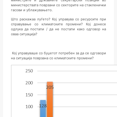
министрите и државните секретарски позиции во
министерствата поврзани со секторите на стакленички
гасови и ублажувањето.
Што раска
жаа луѓето? Кој управува со ресурсите при
справување со климатските промени? Кој донесе
одлука да постапи / да не постапи како одговор на
оваа ситуација?
Кој управуваше со буџетот потребен за да се одговори
на ситуација поврзана со климатските промени?