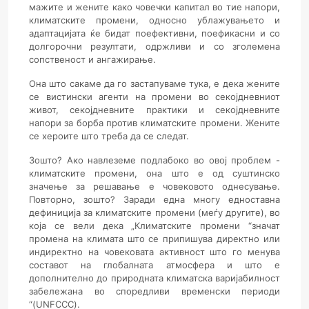
мажите и жените како човечки капитал во тие напори,
климатските промени, односно ублажувањето и
адаптацијата ќе бидат поефективни, поефикасни и со
долгорочни резултати, одржливи и со зголемена
сопственост и ангажирање.
Она што сакаме да го застапуваме тука, е дека жените
се вистински агенти на промени во секојдневниот
живот, секојдневните практики и секојдневните
напори за борба против климатските промени. Жените
се хероите што треба да се следат.
Зошто? Ако навлеземе подлабоко во овој проблем -
климатските промени, она што е од суштинско
значење за решавање е човековото однесување.
Повторно, зошто? Заради една многу едноставна
дефиниција за климатските промени (меѓу другите), во
која се вели дека „Климатските промени “значат
промена на климата што се припишува директно или
индиректно на човековата активност што го менува
составот на глобалната атмосфера и што е
дополнително до природната климатска варијабилност
забележана во споредливи временски периоди
“(UNFCCC).