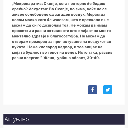
„Микронаратив: Скопје, кога повторно ќе бидеш
среќно? Искуство: Во Скопје, во зима, веќе не се
живее ослободено од загаден воздух. Морам да
носам маска кога ќе излезам, што е прескапо и не
можам да си го дозволам тоа. Не можам да имам
прошетки и разни активности што влијаат на моето
ментално здравје и благосостојба. Не можам да
отворам прозорец за прочистување на воздухот во
куќата. Нема кислород надвор, и тоа влијае на
мојата будност во текот на денот. Исто така, развив
разни алергии “. Жена, урбана област, 30-49.
Актуелно