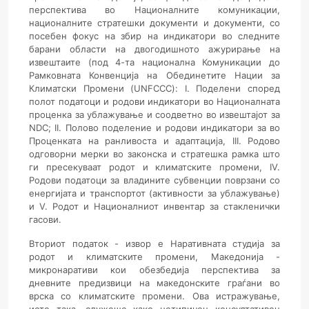
перспектива во Националните комуникации,
националните стратешки документи и документи, со
посебен фокус на збир на индикатори во следните
барани области на двогодишното ажурирање на
извештаите (под 4-та национална Комуникации до
Рамковната Конвенција на Обединетите Нации за
Климатски Промени (UNFCCC): I. Поделени според
полот податоци и родови индикатори во Националната
проценка за ублажување и соодветно во извештајот за
NDC; II. Полово поделение и родови индикатори за во
Проценката на ранливоста и адаптација, III. Родово
одговорни мерки во законска и стратешка рамка што
ги пресекуваат родот и климатските промени, IV.
Родови податоци за владините субвенции поврзани со
енергијата и транспортот (активности за ублажување)
и V. Родот и Националниот инвентар за стакленички
гасови.
Вториот податок - извор е Наративната студија за
родот и климатските промени, Македонија -
микронаративи кои обезбедија перспектива за
дневните предизвици на македонските граѓани во
врска со климатските промени. Ова истражување,