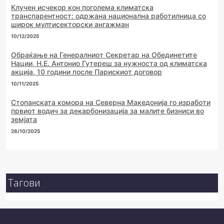
Клучен исчекор кон поголема климатска
транспарентност: одржана национална работилница со
широк мултисекторски ангажман
10/12/2025
Обраќање на Генералниот Секретар на Обединетите
Нации, Н.Е. Антонио Гутереш за нужноста од климатска
акција, 10 години после Парискиот договор
10/11/2025
Стопанската комора на Северна Македонија го изработи
првиот водич за декарбонизација за малите бизниси во
земјата
28/10/2025
Тагови