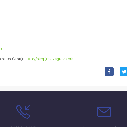
к.
хот во Скопје
http://skopjesezagreva.mk