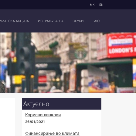
МК
EN
ИМАТСКА АКЦИЈА
ИСТРАЖУВАЊА
ОБУКИ
БЛОГ
Актуелно
Корисни линкови
26/01/2021
Финансирање во климата