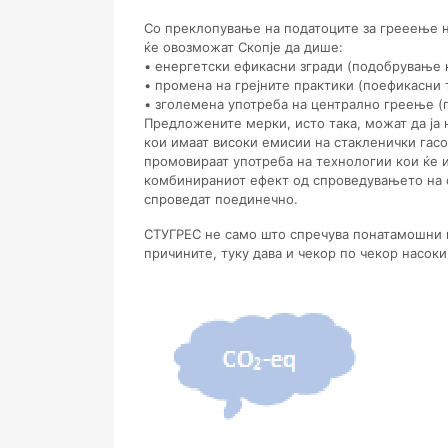
Со преклопување на податоците за грееење н
ќе овозможат Скопје да дише:
• енергетски ефикасни згради (подобрување н
• промена на грејните практики (поефикасни
• зголемена употреба на централно греење (
Предложените мерки, исто така, можат да ја 
кои имаат високи емисии на стакленички гасов
промовираат употреба на технологии кои ќе 
комбинираниот ефект од спроведувањето на с
спроведат поединечно.
СТУГРЕС не само што спречува понатамошни ш
причините, туку дава и чекор по чекор насоки