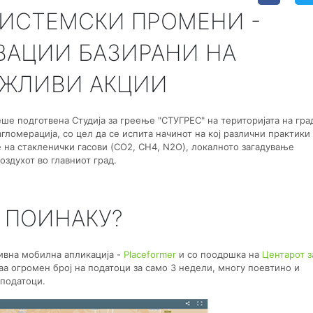
СИСТЕМСКИ ПРОМЕНИ -
ВАЦИИ БАЗИРАНИ НА
РЖЛИВИ АКЦИИ
еше подготвена Студија за греење "СТУГРЕС" на територијата на гра
агломерација, со цел да се испита начинот на кој различни практики 
 на стакленички гасови (CO2, CH4, N2O), локалното загадување
оздухот во главниот град.
 ПОИНАКУ?
тивна мобилна апликација -
Placeformer
и со поодршка на
Центарот з
раа огромен број на податоци за само 3 недели, многу поевтино и
податоци.