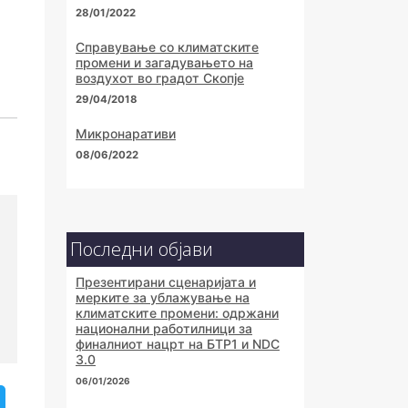
28/01/2022
Справување со климатските
промени и загадувањето на
воздухот во градот Скопје
29/04/2018
Микронаративи
08/06/2022
Последни објави
Презентирани сценаријата и
мерките за ублажување на
климатските промени: одржани
национални работилници за
финалниот нацрт на БТР1 и NDC
3.0
06/01/2026