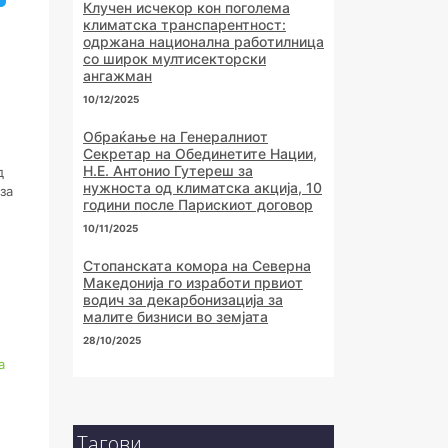
Клучен исчекор кон поголема
климатска транспарентност:
одржана национална работилница
со широк мултисекторски
ангажман
10/12/2025
Обраќање на Генералниот
Секретар на Обединетите Нации,
Н.Е. Антонио Гутереш за
д
нужноста од климатска акција, 10
за
години после Парискиот договор
10/11/2025
Стопанската комора на Северна
Македонија го изработи првиот
водич за декарбонизација за
малите бизниси во земјата
28/10/2025
а
Тагови