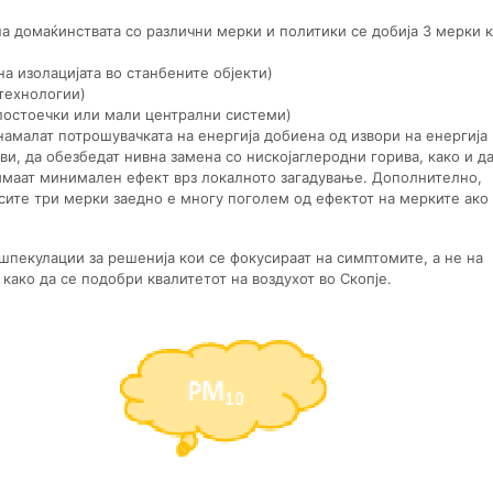
а домаќинствата со различни мерки и политики се добија 3 мерки 
а изолацијата во станбените објекти)
 технологии)
постоечки или мали централни системи)
намалат потрошувачката на енергија добиена од извори на енергија
и, да обезбедат нивна замена со нискојаглеродни горива, како и д
имаат минимален ефект врз локалното загадување. Дополнително,
ите три мерки заедно е многу поголем од ефектот на мерките ако
пекулации за решенија кои се фокусираат на симптомите, а не на
 како да се подобри квалитетот на воздухот во Скопје.