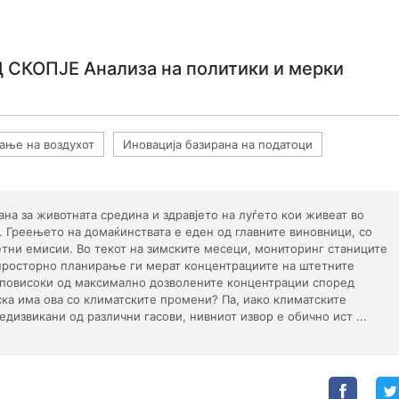
СКОПЈЕ Анализа на политики и мерки
вање на воздухот
Иновација базирана на податоци
ана за животната средина и здравјето на луѓето кои живеат во
и. Греењето на домаќинствата е еден од главните виновници, со
етни емисии. Во текот на зимските месеци, мониторинг станиците
просторно планирање ги мерат концентрациите на штетните
и повисоки од максимално дозволените концентрации според
ска има ова со климатските промени? Па, иако климатските
дизвикани од различни гасови, нивниот извор е обично ист ...