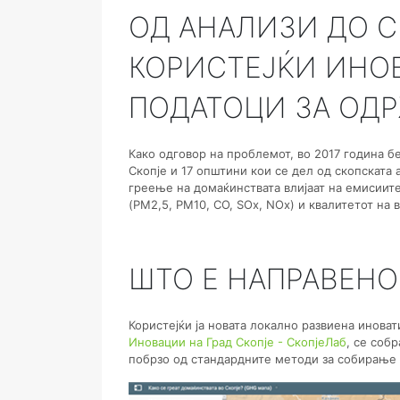
ОД АНАЛИЗИ ДО 
КОРИСТЕЈЌИ ИНО
ПОДАТОЦИ ЗА ОД
Како одговор на проблемот, во 2017 година б
Скопје и 17 општини кои се дел од скопската 
греење на домаќинствата влијаат на емисиите
(PM2,5, PM10, CO, SOx, NOx) и квалитетот на в
ШТО Е НАПРАВЕНО
Користејќи ја новата локално развиена инова
Иновации на Град Скопје - СкопјеЛаб
, се соб
побрзо од стандардните методи за собирање 