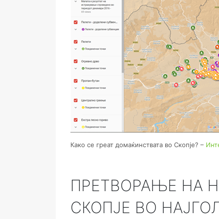
Како се греат домаќинствата во Скопје? –
Инт
ПРЕТВОРАЊЕ НА 
СКОПЈЕ ВО НАЈГ