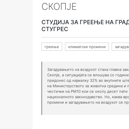
СКОПЈЕ
СТУДИЈА ЗА ГРЕЕЊЕ НА ГРАД 
СТУГРЕС
греење
климатски промени
загаду
Загадувањето на воздухот стана главна зак
Скопје, а ситуацијата се влошува со годин
придонес од најмалку 32% во вкупните шт
на Министерството за животна средина и 
честички на PM10 кои се околу десет пат
националното законодавство. Но, каква вр
промени и загадувањето на воздухот се пре