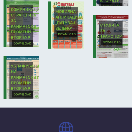
ВТОР БУР
DOWNLOAD
КОМУНИКАЦИСКА
МОБИЛНА
СТРАТЕГИЈА
АПЛИКАЦИЈА
ЗА
„ПАТУВАЈ
СТУДИЈА
КЛИМАТСКИ
ЗЕЛЕНО“
ЗА
ПРОМЕНИ
DOWNLOAD
ТРАНСПОРТ
ВТОР БУР
DOWNLOAD
DOWNLOAD
УБЛАЖУВАЊЕ
НА
КЛИМАТСКИТЕ
ПРОМЕНИ
ВТОР БУР
DOWNLOAD