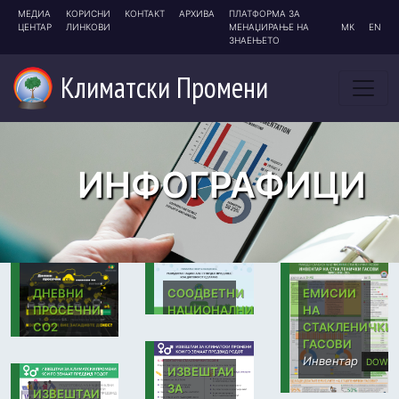
МЕДИА
КОРИСНИ
КОНТАКТ
АРХИВА
ПЛАТФОРМА ЗА
ЦЕНТАР
ЛИНКОВИ
МЕНАЏИРАЊЕ НА
МК
EN
ЗНАЕЊЕТО
Климатски
Промени
ИНФОГРАФИЦИ
ДНЕВНИ
СООДВЕТНИ
ЕМИСИИ
ПРОСЕЧНИ
НАЦИОНАЛНИ
НА
СО2
ПРИДОНЕСИ
СТАКЛЕНИЧКИ
ЕМИСИИ
ЗА
ГАСОВИ
ПО
КЛИМАТСКИ
Инвентар
DOWN
ИЗВЕШТАИ
ПАТНИК
ПРОМЕНИ
ЗА
ИЗВЕШТАИ
Колку
(I)NDC